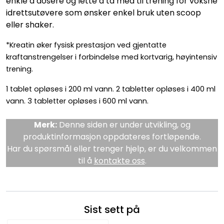
enkle å dosere og lette å ta med til trening for voksne
idrettsutøvere som ønsker enkel bruk uten scoop
eller shaker.
*Kreatin øker fysisk prestasjon ved gjentatte
kraftanstrengelser i forbindelse med kortvarig, høyintensiv
trening.
1 tablet opløses i 200 ml vann. 2 tabletter opløses i 400 ml
vann. 3 tabletter opløses i 600 ml vann.
Merk:
Denne siden er under utvikling, og
produktinformasjon oppdateres fortløpende.
Har du spørsmål eller trenger hjelp, er du velkommen
til å
kontakte oss
.
Sist sett på