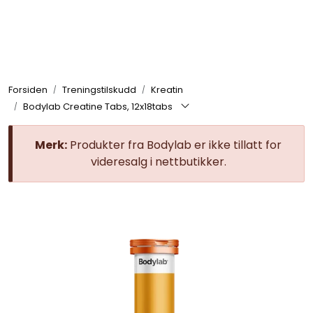
Skip to main content
Se alle produkter
Forsiden
Treningstilskudd
Kreatin
Nyheter
Bodylab Creatine Tabs, 12x18tabs
Treningstilskudd
Merk:
Produkter fra Bodylab er ikke tillatt for
videresalg i nettbutikker.
Mat & Drikke
Tilbehør & Utstyr
Tilbud