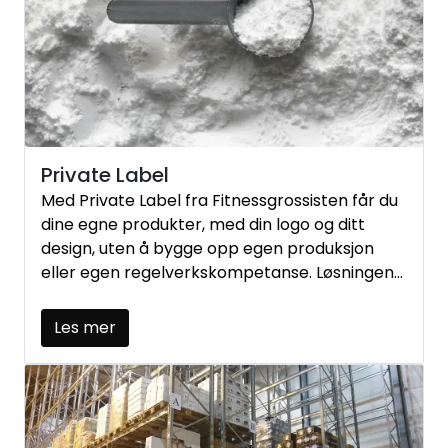
Private Label
Med Private Label fra Fitnessgrossisten får du
dine egne produkter, med din logo og ditt
design, uten å bygge opp egen produksjon
eller egen regelverkskompetanse. Løsningen
passer for treningssentre, kjeder, klubber,
forbund, klinikker og bedrifter som vil styrke
Les mer
merkevaren sin med et produkt kundene tar
med hjem.