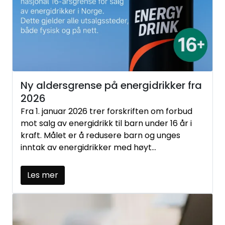
Ny aldersgrense på energidrikker fra
2026
Fra 1. januar 2026 trer forskriften om forbud
mot salg av energidrikk til barn under 16 år i
kraft. Målet er å redusere barn og unges
inntak av energidrikker med høyt
koffeininnhold. Her får du en oversikt over hva
dette betyr for deg som forhandler.
Les mer