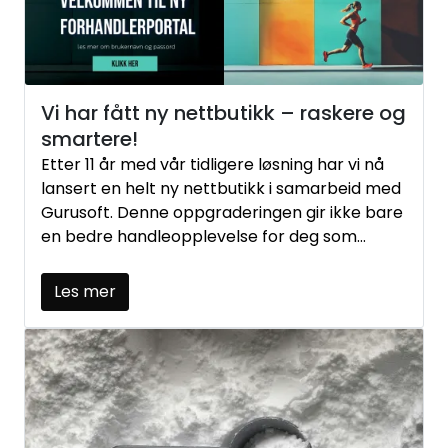
Vi har fått ny nettbutikk – raskere og
smartere!
Etter 11 år med vår tidligere løsning har vi nå
lansert en helt ny nettbutikk i samarbeid med
Gurusoft. Denne oppgraderingen gir ikke bare
en bedre handleopplevelse for deg som
kunde, men også mer effektive interne
arbeidsprosesser for oss.​
Les mer