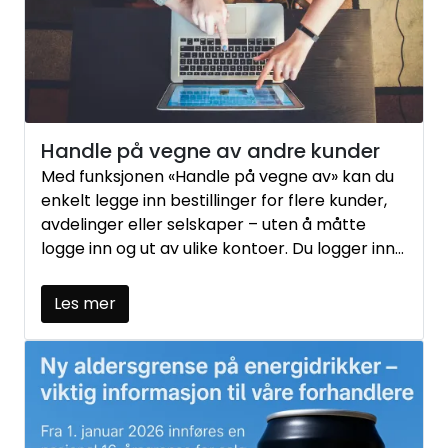
Handle på vegne av andre kunder
Med funksjonen «Handle på vegne av» kan du
enkelt legge inn bestillinger for flere kunder,
avdelinger eller selskaper – uten å måtte
logge inn og ut av ulike kontoer. Du logger inn
én gang og kan deretter velge hvilken kunde
du handler for.
Les mer