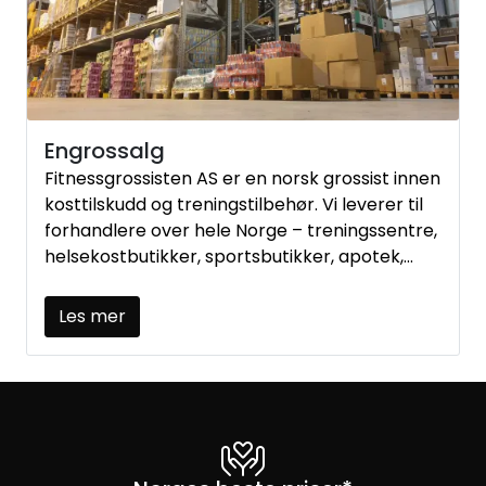
Engrossalg
Fitnessgrossisten AS er en norsk grossist innen
kosttilskudd og treningstilbehør. Vi leverer til
forhandlere over hele Norge – treningssentre,
helsekostbutikker, sportsbutikker, apotek,
dagligvare og nettbutikker – fra eget lager i
Kristiansand.
Les mer