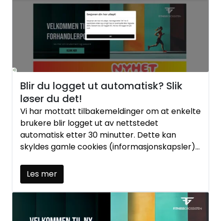
Blir du logget ut automatisk? Slik
løser du det!
Vi har mottatt tilbakemeldinger om at enkelte
brukere blir logget ut av nettstedet
automatisk etter 30 minutter. Dette kan
skyldes gamle cookies (informasjonskapsler)
fra vårt forrige nettsted, som kommer i
konflikt med de nye.
Les mer