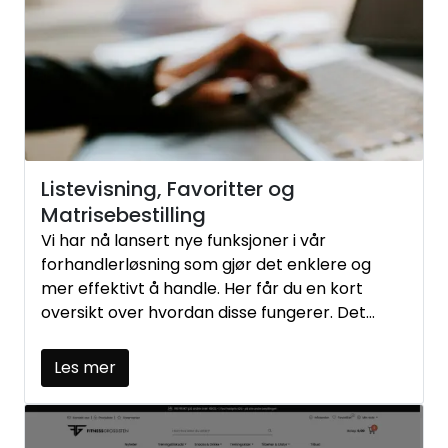
Listevisning, Favoritter og
Matrisebestilling
Vi har nå lansert nye funksjoner i vår
forhandlerløsning som gjør det enklere og
mer effektivt å handle. Her får du en kort
oversikt over hvordan disse fungerer. Det
dreier seg hovedsakelig om tre funksjoner,
tilgjengelig via fire knapper.
Les mer