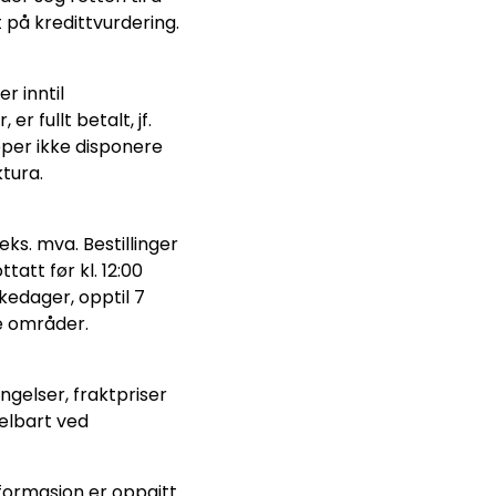
 på kredittvurdering.
r inntil
 fullt betalt, jf.
jøper ikke disponere
tura.
eks. mva. Bestillinger
tatt før kl. 12:00
kedager, opptil 7
e områder.
ngelser, fraktpriser
delbart ved
nformasjon er oppgitt