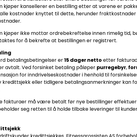
 kjøper kansellerer en bestilling etter at varene er pakk
alle kostnader knyttet til dette, herunder fraktkostnader
ostnader.
 kjøper ikke mottar ordrebekreftelse innen rimelig tid, b
aktes for å bekrefte at bestillingen er registrert.
aling
rd betalingsbetingelser er
15 dager netto
etter faktura
er avtalt. Ved forsinket betaling påløper
purregebyr
,
for
sasjon for inndrivelseskostnader i henhold til forsinkels
v kredittsjekk eller tidligere betalingsanmerkninger kan 
.
e fakturaer må være betalt før nye bestillinger effektuer
eholder seg retten til å holde tilbake leveringer til kun
dittsjekk
driftskunder kredittsjekkes. Fitnessgrossisten AS forbehol