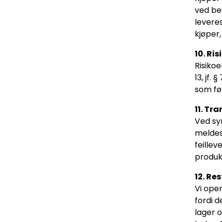
ved bes
leveres
kjøper
10. Ris
Risikoe
13, jf.
som føl
11. Tr
Ved sy
meldes 
feille
produk
12. Re
Vi oper
fordi d
lager o