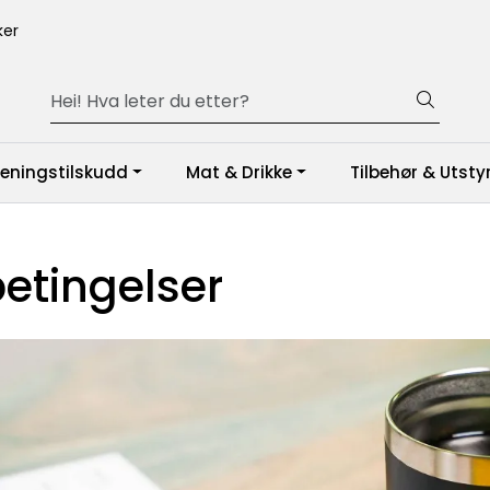
er
reningstilskudd
Mat & Drikke
Tilbehør & Utsty
etingelser