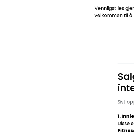
Vennligst les gj
velkommen til å k
Sal
int
Sist op
1. Inn
Disse s
Fitnes