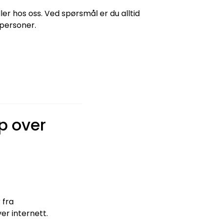
er hos oss. Ved spørsmål er du alltid
tpersoner.
p over
 fra
er internett.