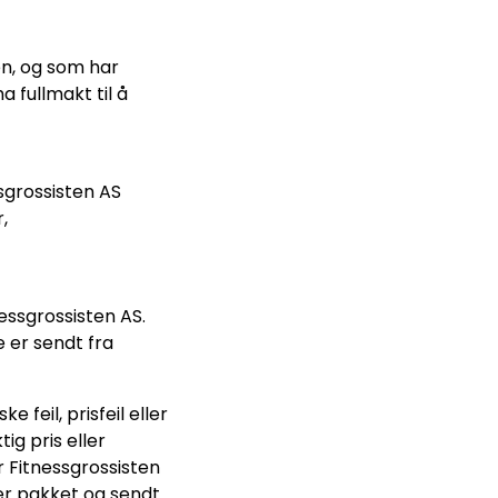
en, og som har
 fullmakt til å
sgrossisten AS
,
nessgrossisten AS.
 er sendt fra
 feil, prisfeil eller
ig pris eller
 Fitnessgrossisten
 er pakket og sendt.