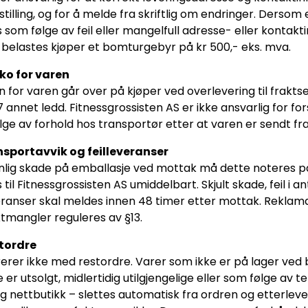
tilling, og for å melde fra skriftlig om endringer. Dersom
 som følge av feil eller mangelfull adresse- eller kontakt
, belastes kjøper et bomturgebyr på kr 500,- eks. mva.
iko for varen
n for varen går over på kjøper ved overlevering til fraktsel
 § 7 annet ledd. Fitnessgrossisten AS er ikke ansvarlig for fo
ge av forhold hos transportør etter at varen er sendt fra
ansportavvik og feilleveranser
nlig skade på emballasje ved mottak må dette noteres p
til Fitnessgrossisten AS umiddelbart. Skjult skade, feil i ant
veranser skal meldes innen 48 timer etter mottak. Reklam
tmangler reguleres av §13.
stordre
erer ikke med restordre. Varer som ikke er på lager ved b
e er utsolgt, midlertidig utilgjengelige eller som følge av 
g nettbutikk – slettes automatisk fra ordren og etterleve