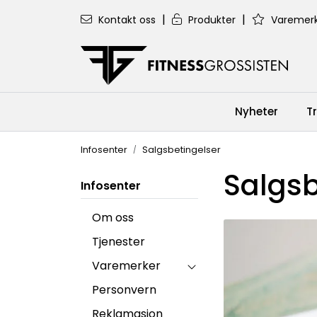
Skip to main content
|
|
Kontakt oss
Produkter
Varemerk
Nyheter
T
Infosenter
Salgsbetingelser
Salgsb
Infosenter
Om oss
Tjenester
Varemerker
Personvern
Reklamasjon