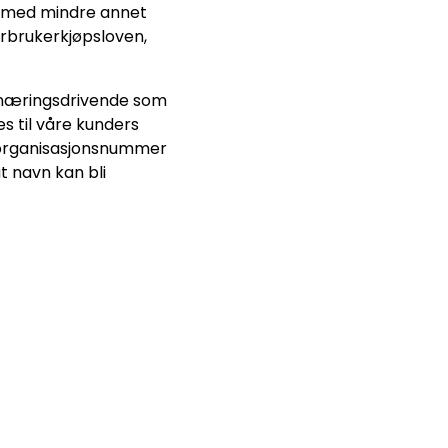
o, med mindre annet
forbrukerkjøpsloven,
l næringsdrivende som
es til våre kunders
g organisasjonsnummer
t navn kan bli