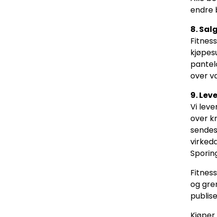
endre 
8. Sal
Fitness
kjøpesu
pantelo
over v
9. Lev
Vi leve
over kr
sendes
virked
Sporin
Fitness
og gren
publis
Kjøper