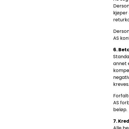
Dersom
kjøper 
returk
Dersom
AS kont
6. Bet
Standa
annet 
kompen
negati
kreves
Forfalt
AS forb
beløp.
7. Kre
Alle be