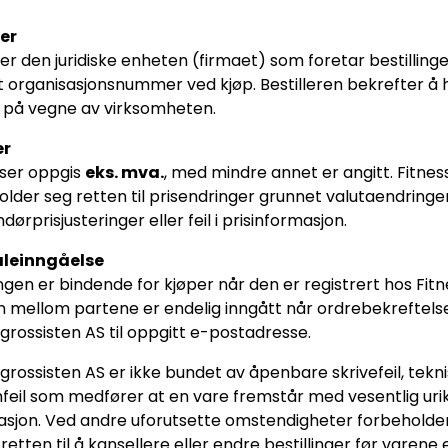
per
er den juridiske enheten (firmaet) som foretar bestilling
 organisasjonsnummer ved kjøp. Bestilleren bekrefter å ha
 på vegne av virksomheten.
er
iser oppgis
eks. mva.
, med mindre annet er angitt. Fitnes
older seg retten til prisendringer grunnet valutaendringer
dørprisjusteringer eller feil i prisinformasjon.
aleinngåelse
ingen er bindende for kjøper når den er registrert hos Fit
n mellom partene er endelig inngått når ordrebekreftelse
grossisten AS til oppgitt e-postadresse.
grossisten AS er ikke bundet av åpenbare skrivefeil, tekniske
feil som medfører at en vare fremstår med vesentlig urikt
asjon. Ved andre uforutsette omstendigheter forbeholder
retten til å kansellere eller endre bestillinger før varene