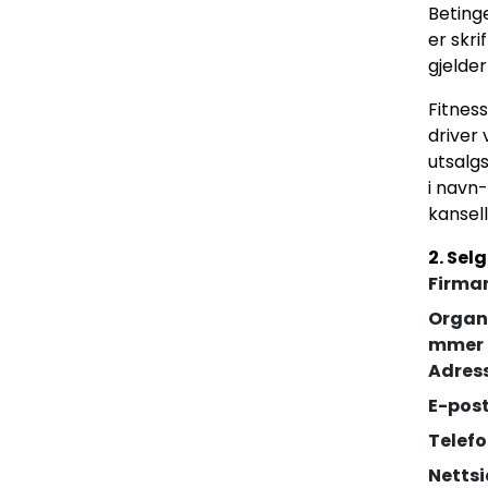
Beting
er skri
gjelder
Fitnes
driver 
utsalg
i navn-
kansell
2. Sel
Firma
Organ
mmer
Adres
E-pos
Telef
Netts