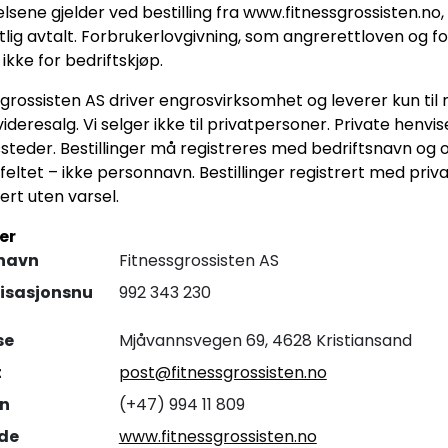
elsene gjelder ved bestilling fra www.fitnessgrossisten.n
ftlig avtalt. Forbrukerlovgivning, som angrerettloven og 
 ikke for bedriftskjøp.
sgrossisten AS driver engrosvirksomhet og leverer kun ti
videresalg. Vi selger ikke til privatpersoner. Private henvis
ssteder. Bestillinger må registreres med bedriftsnavn o
feltet – ikke personnavn. Bestillinger registrert med priva
ert uten varsel.
ger
navn
Fitnessgrossisten AS
isasjonsnu
992 343 230
se
Mjåvannsvegen 69, 4628 Kristiansand
t
post@fitnessgrossisten.no
on
(+47) 994 11 809
ide
www.fitnessgrossisten.no