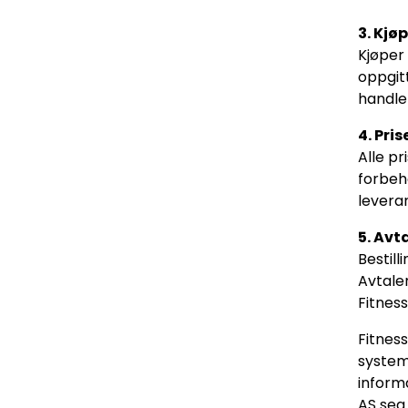
3. Kjø
Kjøper 
oppgitt
handle
4. Pris
Alle pr
forbeh
leveran
5. Avt
Bestill
Avtale
Fitness
Fitness
system
inform
AS seg 