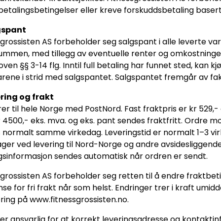
betalingsbetingelser eller kreve forskuddsbetaling basert
gspant
grossisten AS forbeholder seg salgspant i alle leverte vare
mmen, med tillegg av eventuelle renter og omkostninger, er
ven §§ 3-14 flg. Inntil full betaling har funnet sted, kan k
arene i strid med salgspantet. Salgspantet fremgår av fak
ering og frakt
rer til hele Norge med PostNord. Fast fraktpris er kr 529,- 
 4500,- eks. mva. og eks. pant sendes fraktfritt. Ordre mot
 normalt samme virkedag. Leveringstid er normalt 1–3 vir
ager ved levering til Nord-Norge og andre avsidesliggend
gsinformasjon sendes automatisk når ordren er sendt.
grossisten AS forbeholder seg retten til å endre fraktbeti
se for fri frakt når som helst. Endringer trer i kraft umid
ering på www.fitnessgrossisten.no.
 er ansvarlig for at korrekt leveringsadresse og kontakti