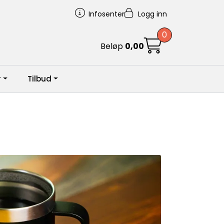
Infosenter
Logg inn
0
Beløp
0,00
r
Tilbud