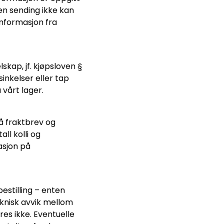
 en sending ikke kan
informasjon fra
skap, jf. kjøpsloven §
rsinkelser eller tap
 vårt lager.
å fraktbrev og
all kolli og
asjon på
estilling – enten
teknisk avvik mellom
res ikke. Eventuelle