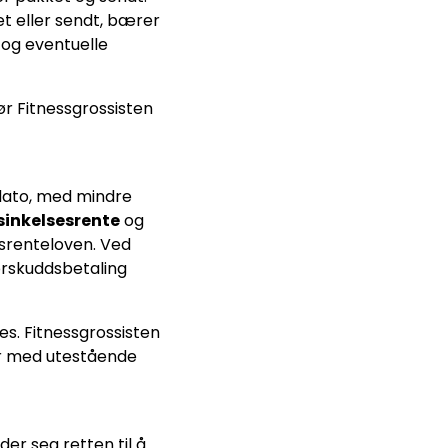
et eller sendt, bærer
 og eventuelle
ør Fitnessgrossisten
dato, med mindre
sinkelsesrente
og
esrenteloven. Ved
forskuddsbetaling
es. Fitnessgrossisten
der med utestående
der seg retten til å