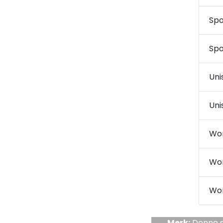
Spo
Spo
Uni
Uni
Wo
Wo
Wor
Merk:
Denne si