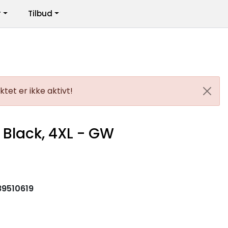
r
Tilbud
Infosenter
Logg inn
tet er ikke aktivt!
, Black, 4XL - GW
9510619