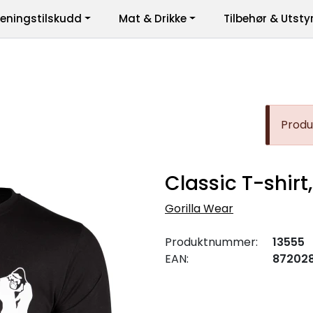
reningstilskudd
Mat & Drikke
Tilbehør & Utsty
er
Produk
Classic T-shirt
Gorilla Wear
Produktnummer:
13555
EAN:
872028