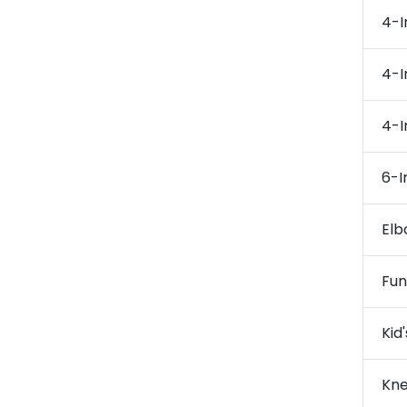
4-I
4-I
4-I
6-I
Elb
Fun
Kid
Kne