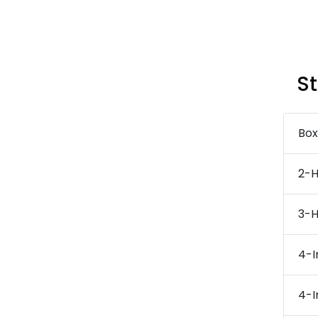
St
Box
2-H
3-H
4-I
4-I