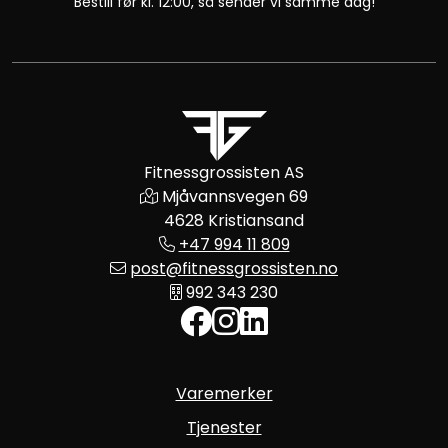
Bestill før kl. 12:00, så sender vi samme dag!
Fitnessgrossisten AS
Mjåvannsvegen 69
4628 Kristiansand
+47 994 11 809
post@fitnessgrossisten.no
992 343 230
Varemerker
Tjenester