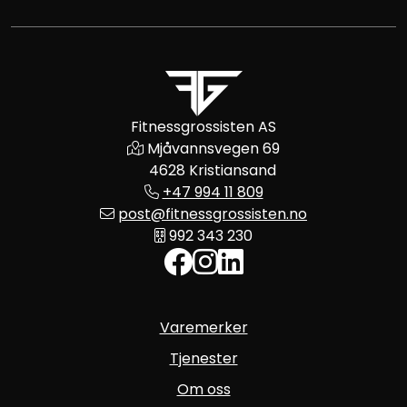
Fitnessgrossisten AS
Mjåvannsvegen 69
4628 Kristiansand
+47 994 11 809
post@fitnessgrossisten.no
992 343 230
Varemerker
Tjenester
Om oss