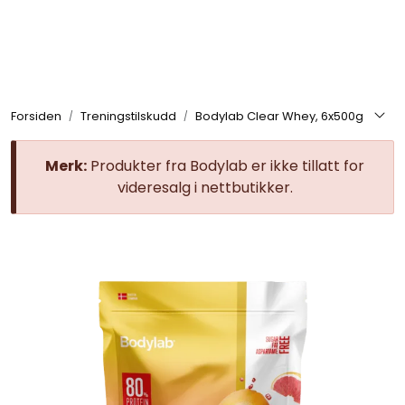
Skip to main content
Se alle produkter
Forsiden
Treningstilskudd
Bodylab Clear Whey, 6x500g
Nyheter
Merk:
Produkter fra Bodylab er ikke tillatt for
Treningstilskudd
videresalg i nettbutikker.
Mat & Drikke
Tilbehør & Utstyr
Tilbud