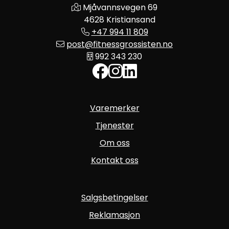
Mjåvannsvegen 69
4628 Kristiansand
+47 994 11 809
post@fitnessgrossisten.no
992 343 230
Varemerker
Tjenester
Om oss
Kontakt oss
Salgsbetingelser
Reklamasjon