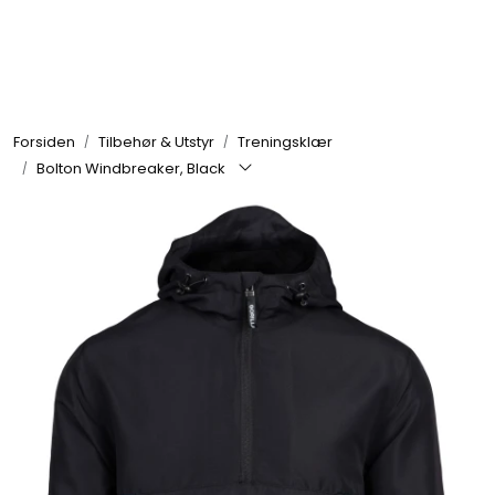
Skip to main content
Se alle produkter
Forsiden
Tilbehør & Utstyr
Treningsklær
Nyheter
Bolton Windbreaker, Black
Treningstilskudd
Mat & Drikke
Tilbehør & Utstyr
Tilbud