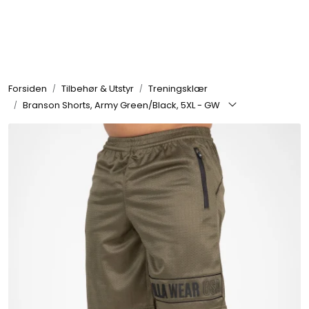
Skip to main content
Se alle produkter
Forsiden
Tilbehør & Utstyr
Treningsklær
Nyheter
Branson Shorts, Army Green/Black, 5XL - GW
Treningstilskudd
Mat & Drikke
Tilbehør & Utstyr
Tilbud