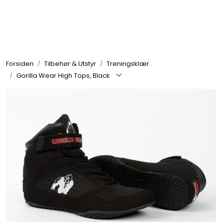
Skip to main content
Se alle produkter
Forsiden
Tilbehør & Utstyr
Treningsklær
Nyheter
Gorilla Wear High Tops, Black
Treningstilskudd
Mat & Drikke
Tilbehør & Utstyr
Tilbud