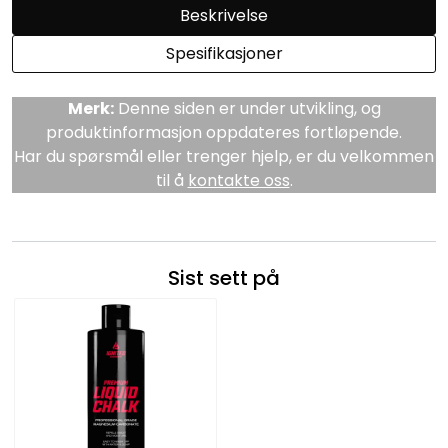
Beskrivelse
Spesifikasjoner
Merk:
Denne siden er under utvikling, og
produktinformasjon oppdateres fortløpende.
Har du spørsmål eller trenger hjelp, er du velkommen
til å
kontakte oss
.
Sist sett på