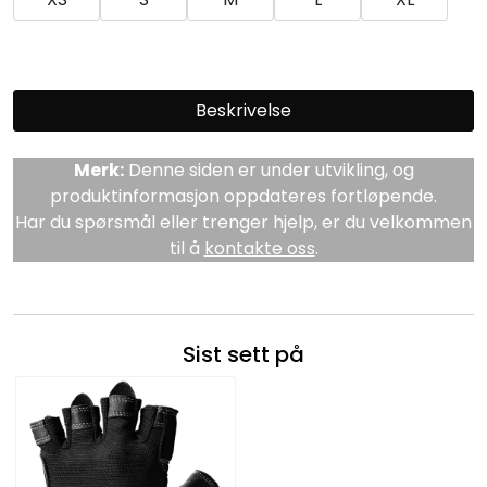
Beskrivelse
Merk:
Denne siden er under utvikling, og
produktinformasjon oppdateres fortløpende.
Har du spørsmål eller trenger hjelp, er du velkommen
til å
kontakte oss
.
Sist sett på