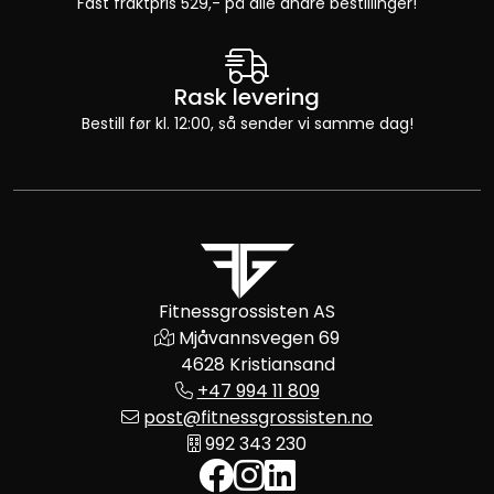
Fast fraktpris 529,- på alle andre bestillinger!
Rask levering
Bestill før kl. 12:00, så sender vi samme dag!
Fitnessgrossisten AS
Mjåvannsvegen 69
4628 Kristiansand
+47 994 11 809
post@fitnessgrossisten.no
992 343 230