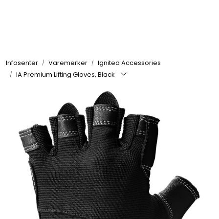
Skip to main content
Se alle produkter
Infosenter
Varemerker
Ignited Accessories
Nyheter
IA Premium Lifting Gloves, Black
Treningstilskudd
Mat & Drikke
Tilbehør & Utstyr
Tilbud