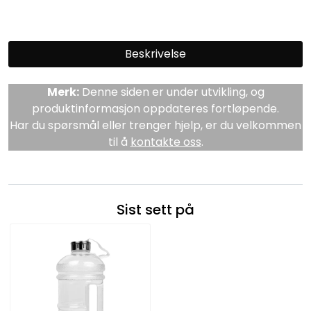
Beskrivelse
Merk:
Denne siden er under utvikling, og
produktinformasjon oppdateres fortløpende.
Har du spørsmål eller trenger hjelp, er du velkommen
til å
kontakte oss
.
Sist sett på