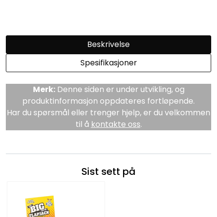
Beskrivelse
Spesifikasjoner
Merk:
Denne siden er under utvikling, og
produktinformasjon oppdateres fortløpende.
Har du spørsmål eller trenger hjelp, er du velkommen
til å
kontakte oss
.
Sist sett på