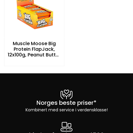
Muscle Moose Big
Protein FlapJack,
12x100g, Peanut Butter
(VEGAN)
Norges beste priser*
Kombinert med service i verdensklasse!