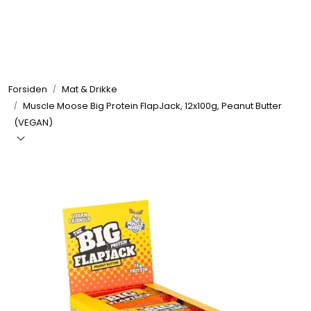
Skip to main content
Se alle produkter
Forsiden
Mat & Drikke
Nyheter
Muscle Moose Big Protein FlapJack, 12x100g, Peanut Butter
(VEGAN)
Treningstilskudd
Mat & Drikke
Tilbehør & Utstyr
Tilbud