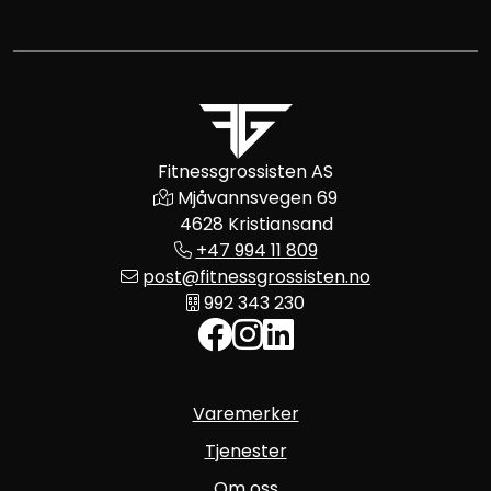
Fitnessgrossisten AS
Mjåvannsvegen 69
4628 Kristiansand
+47 994 11 809
post@fitnessgrossisten.no
992 343 230
Varemerker
Tjenester
Om oss