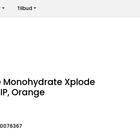
r
Tilbud
Infosenter
Logg inn
e Monohydrate Xplode
IP, Orange
30076367