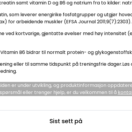
 kreatin samt vitamin D og B6 og natrium fra to kilder: na
tin, som leverer energirike fosfatgrupper og utgjør hovedk
) for arbeidende muskler (EFSA Journal 2011;9(7):2303).
evne ved kortvarige, gjentatte øvelser med høy intensitet (
Vitamin B6 bidrar til normalt protein- og glykogenstoffski
rening eller til samme tidspunkt på treningsfrie dager.Løs 
redning.
den er under utvikling, og produktinformasjon oppdatere
spørsmål eller trenger hjelp, er du velkommen til å
konta
Sist sett på