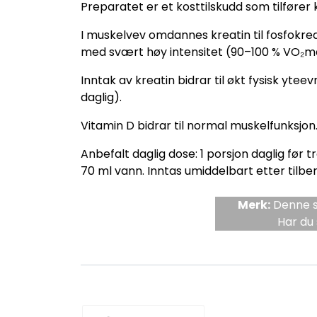
Preparatet er et kosttilskudd som tilfører
I muskelvev omdannes kreatin til fosfokrea
med svært høy intensitet (90–100 % VO₂max
Inntak av kreatin bidrar til økt fysisk yte
daglig).
Vitamin D bidrar til normal muskelfunksjon.
Anbefalt daglig dose: 1 porsjon daglig før t
70 ml vann. Inntas umiddelbart etter tilbe
Merk:
Denne si
Har du 