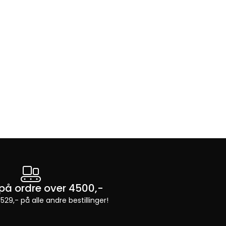
t på ordre over 4500,-
 529,- på alle andre bestillinger!