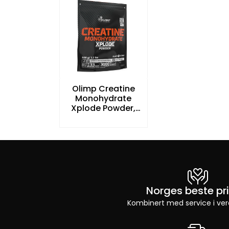
Olimp Creatine
Monohydrate
Xplode Powder,
500g ZIP, Orange
Norges beste pri
Kombinert med service i ver