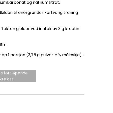
triumkarbonat og natriumsitrat.
ilden til energi under kortvarig trening
effekten gjelder ved inntak av 3 g kreatin
fte.
opp 1 porsjon (3,75 g pulver = ½ måleskje) i
s fortløpende.
kte oss
.