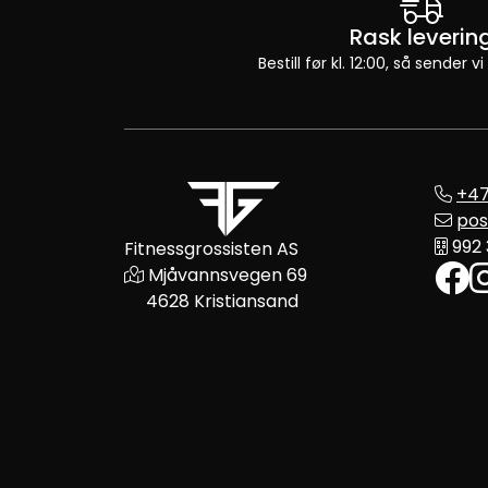
Rask leverin
Bestill før kl. 12:00, så sender
+47
pos
992
Fitnessgrossisten AS
Mjåvannsvegen 69
4628 Kristiansand