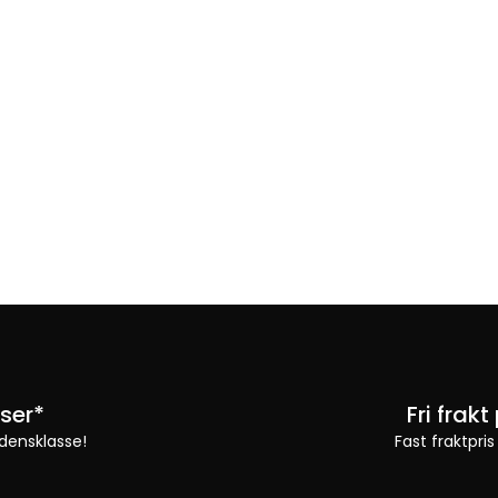
ser*
Fri frak
densklasse!
Fast fraktpris