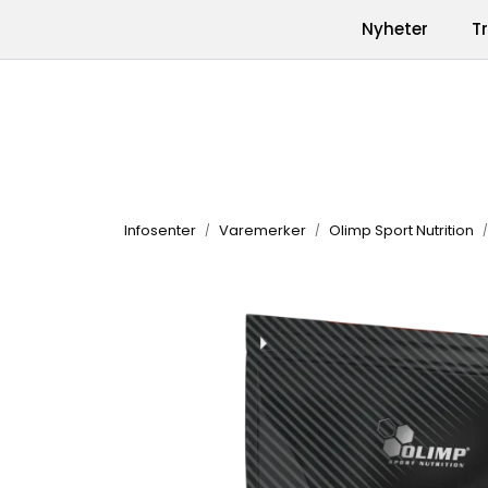
Skip to main content
|
|
Nyheter
T
Kontakt oss
Produkter
Varemerk
Infosenter
Varemerker
Olimp Sport Nutrition