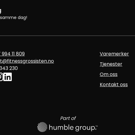
g
 vi samme dag!
 994 11 809
Varemerker
t@fitnessgrossisten.no
Tjenester
 343 230
Om oss
Kontakt oss
Part of