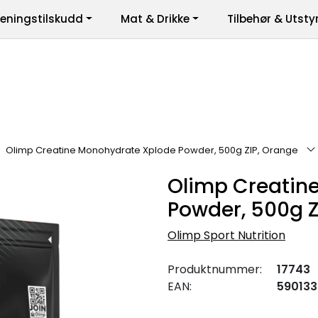
reningstilskudd
Mat & Drikke
Tilbehør & Utsty
er
Olimp Creatine Monohydrate Xplode Powder, 500g ZIP, Orange
Olimp Creatin
Powder, 500g Z
Olimp Sport Nutrition
Produktnummer:
17743
EAN:
59013