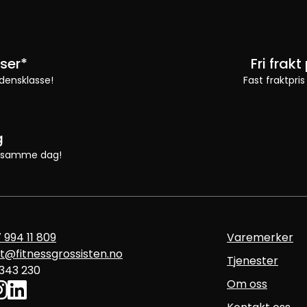
ser*
Fri frak
densklasse!
Fast fraktpris
g
 vi samme dag!
 994 11 809
Varemerker
t@fitnessgrossisten.no
Tjenester
 343 230
Om oss