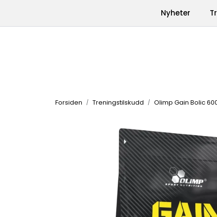
Skip to main content
|
|
Nyheter
T
Kontakt oss
Produkter
Varemerk
Forsiden
Treningstilskudd
Olimp Gain Bolic 60