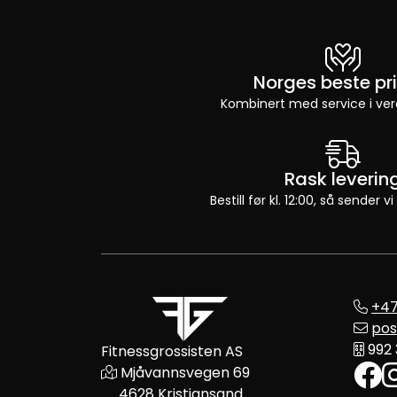
Norges beste pri
Kombinert med service i ver
Rask leverin
Bestill før kl. 12:00, så sender
+47
pos
992
Fitnessgrossisten AS
Mjåvannsvegen 69
4628 Kristiansand