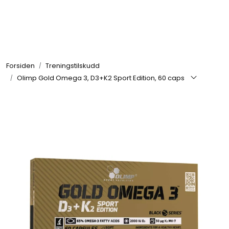
Skip to main content
Se alle produkter
Forsiden
Treningstilskudd
Nyheter
Olimp Gold Omega 3, D3+K2 Sport Edition, 60 caps
Treningstilskudd
Mat & Drikke
Tilbehør & Utstyr
Tilbud