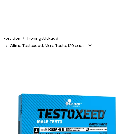
Skip to main content
Se alle produkter
Forsiden
Treningstilskudd
Nyheter
Olimp Testoxeed, Male Testo, 120 caps
Treningstilskudd
Mat & Drikke
Tilbehør & Utstyr
Tilbud