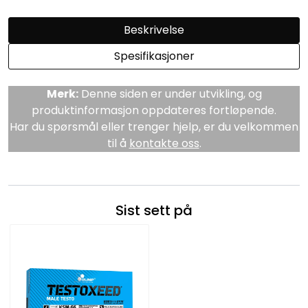
Beskrivelse
Spesifikasjoner
Merk:
Denne siden er under utvikling, og
produktinformasjon oppdateres fortløpende.
Har du spørsmål eller trenger hjelp, er du velkommen
til å
kontakte oss
.
Sist sett på