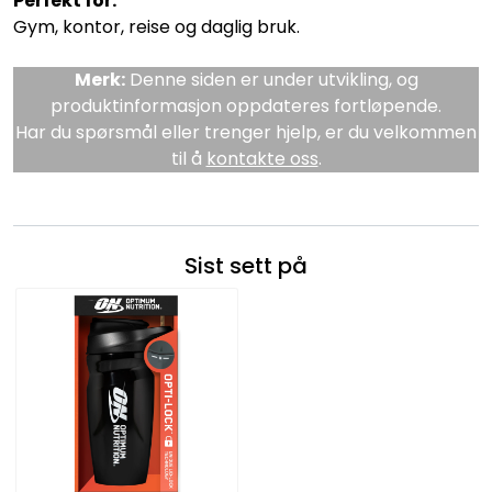
Perfekt for:
Gym, kontor, reise og daglig bruk.
Merk:
Denne siden er under utvikling, og
produktinformasjon oppdateres fortløpende.
Har du spørsmål eller trenger hjelp, er du velkommen
til å
kontakte oss
.
Sist sett på