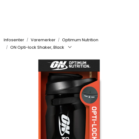
Skip to main content
Se alle produkter
Infosenter
Varemerker
Optimum Nutrition
Nyheter
ON Opti-lock Shaker, Black
Treningstilskudd
Mat & Drikke
Tilbehør & Utstyr
Tilbud