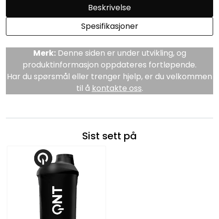
Beskrivelse
Spesifikasjoner
Merk:
Denne siden er under utvikling, og
produktinformasjon oppdateres fortløpende.
Har du spørsmål eller trenger hjelp, er du velkommen
til å
kontakte oss
.
Sist sett på