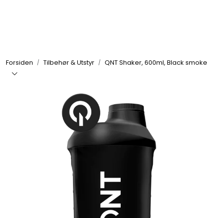
Skip to main content
Se alle produkter
Forsiden
Tilbehør & Utstyr
QNT Shaker, 600ml, Black smoke
Nyheter
Treningstilskudd
Mat & Drikke
Tilbehør & Utstyr
Tilbud