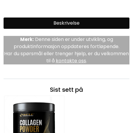
Beskrivelse
Merk:
Denne siden er under utvikling, og
produktinformasjon oppdateres fortløpende.
Har du spørsmål eller trenger hjelp, er du velkommen
til å
kontakte oss
.
Sist sett på