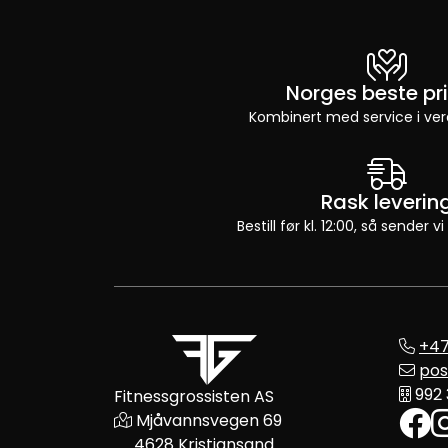
Norges beste pri
Kombinert med service i ver
Rask leverin
Bestill før kl. 12:00, så sender
+47
pos
992
Fitnessgrossisten AS
Mjåvannsvegen 69
4628 Kristiansand