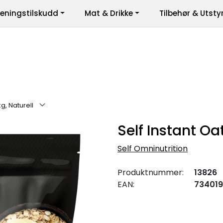
reningstilskudd
Mat & Drikke
Tilbehør & Utsty
er
kg, Naturell
Self Instant Oat
Self Omninutrition
Produktnummer:
13826
EAN:
73401