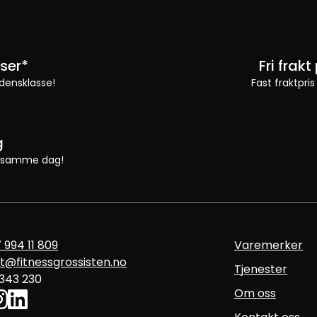
ser*
Fri frak
densklasse!
Fast fraktpris
g
 vi samme dag!
 994 11 809
Varemerker
t@fitnessgrossisten.no
Tjenester
 343 230
Om oss