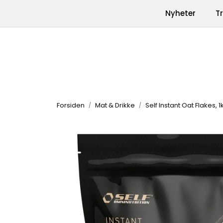
Skip to main content
|
|
Nyheter
T
Kontakt oss
Produkter
Varemerk
Forsiden
Mat & Drikke
Self Instant Oat Flakes, 1