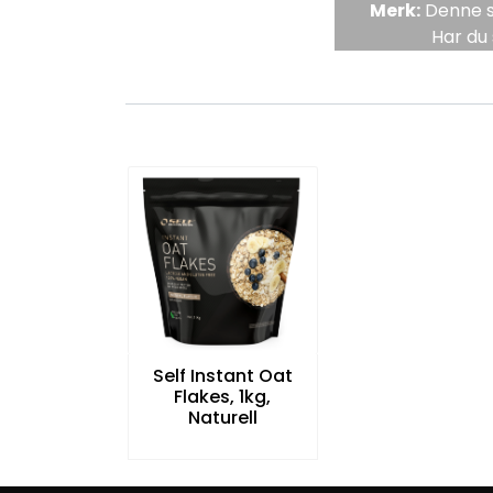
Merk:
Denne si
Har du 
Self Instant Oat
Flakes, 1kg,
Naturell