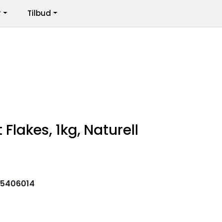
r
Tilbud
Infosenter
Logg inn
 Flakes, 1kg, Naturell
95406014