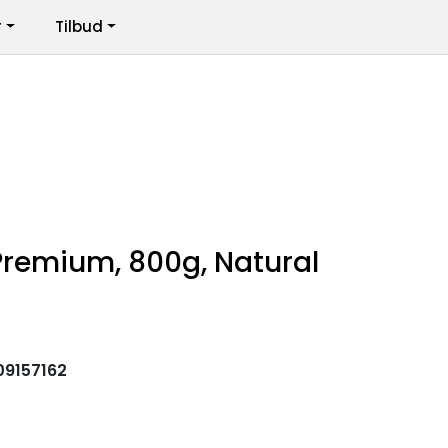
r
Tilbud
Infosenter
Logg inn
Premium, 800g, Natural
9157162