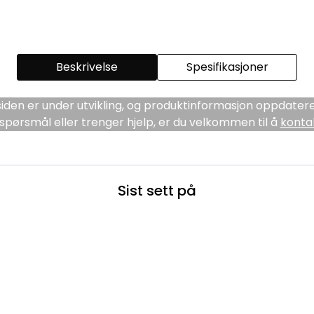
Beskrivelse
Spesifikasjoner
den er under utvikling, og produktinformasjon oppdatere
spørsmål eller trenger hjelp, er du velkommen til å
konta
Sist sett på