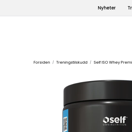
Skip to main content
|
|
Nyheter
T
Kontakt oss
Produkter
Varemerk
Forsiden
Treningstilskudd
Self ISO Whey Premi