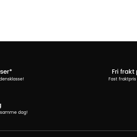
ser*
Fri frak
densklasse!
Fast fraktpris
g
 vi samme dag!