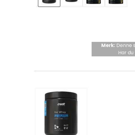
Merk:
Denne si
Har du 