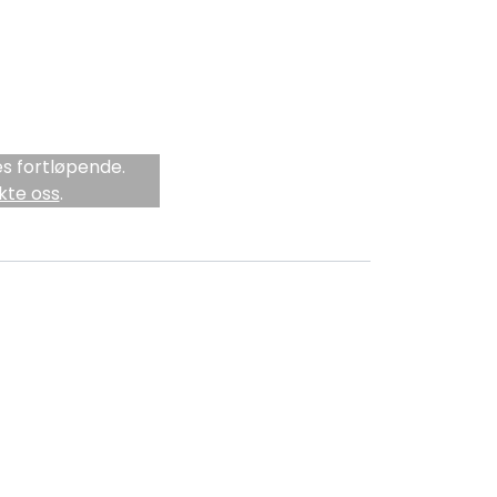
s fortløpende.
kte oss
.