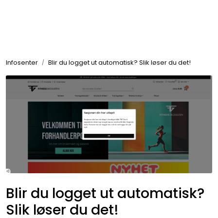
Skip to main content
Se alle produkter
Infosenter
Blir du logget ut automatisk? Slik løser du det!
Nyheter
Treningstilskudd
Mat & Drikke
Tilbehør & Utstyr
Tilbud
Blir du logget ut automatisk?
Slik løser du det!