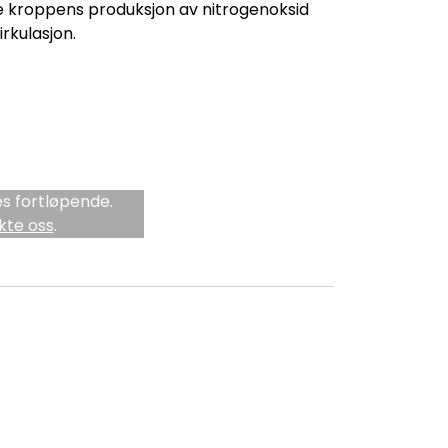
te kroppens produksjon av nitrogenoksid
rkulasjon.
s fortløpende.
kte oss
.