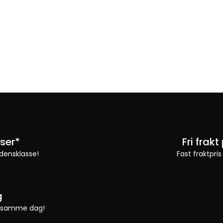
ser*
Fri frak
densklasse!
Fast fraktpris
g
 vi samme dag!