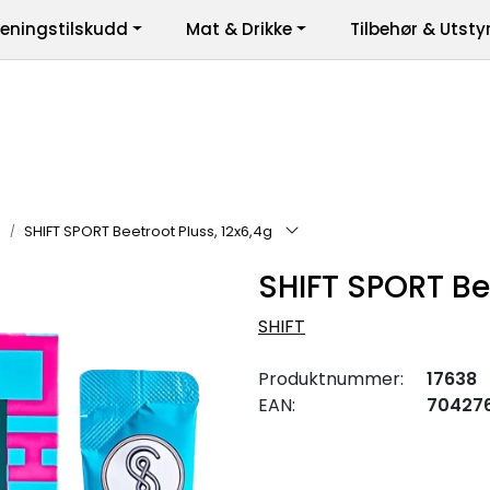
reningstilskudd
Mat & Drikke
Tilbehør & Utsty
er
)
SHIFT SPORT Beetroot Pluss, 12x6,4g
SHIFT SPORT Bee
SHIFT
Produktnummer:
17638
EAN:
70427