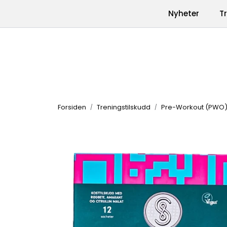
Skip to main content
|
|
Nyheter
T
Kontakt oss
Produkter
Varemerk
Forsiden
Treningstilskudd
Pre-Workout (PWO