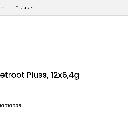
r
Tilbud
Infosenter
Logg inn
troot Pluss, 12x6,4g
60010038