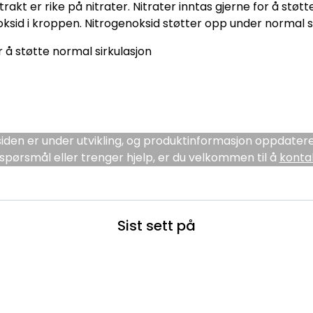
t er rike på nitrater. Nitrater inntas gjerne for å støt
oksid i kroppen. Nitrogenoksid støtter opp under normal si
r å støtte normal sirkulasjon
den er under utvikling, og produktinformasjon oppdatere
spørsmål eller trenger hjelp, er du velkommen til å
konta
Sist sett på