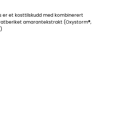
s er et kosttilskudd med kombinerert
tratberiket amarantekstrakt (Oxystorm®,
r)