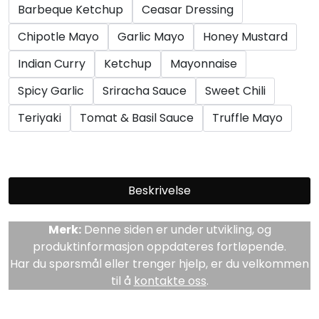
Barbeque Ketchup
Ceasar Dressing
Chipotle Mayo
Garlic Mayo
Honey Mustard
Indian Curry
Ketchup
Mayonnaise
Spicy Garlic
Sriracha Sauce
Sweet Chili
Teriyaki
Tomat & Basil Sauce
Truffle Mayo
Beskrivelse
Merk:
Denne siden er under utvikling, og
produktinformasjon oppdateres fortløpende.
Har du spørsmål eller trenger hjelp, er du velkommen
til å
kontakte oss
.