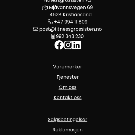
Fitnessgrossisten AS
Mjåvannsvegen 69
4628 Kristiansand
+47 994 11 809
post@fitnessgrossisten.no
992 343 230
Varemerker
Tjenester
Om oss
Kontakt oss
Salgsbetingelser
Reklamasjon