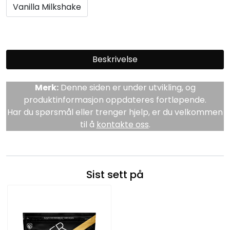
Vanilla Milkshake
Beskrivelse
Merk:
Denne siden er under utvikling, og
produktinformasjon oppdateres fortløpende.
Har du spørsmål eller trenger hjelp, er du velkommen
til å
kontakte oss
.
Sist sett på