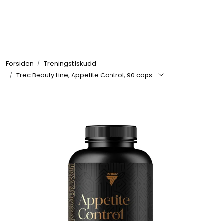
Skip to main content
Se alle produkter
Forsiden
Treningstilskudd
Nyheter
Trec Beauty Line, Appetite Control, 90 caps
Treningstilskudd
Mat & Drikke
Tilbehør & Utstyr
Tilbud