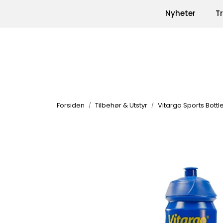
Skip to main content
|
|
Nyheter
T
Kontakt oss
Produkter
Varemerk
Forsiden
Tilbehør & Utstyr
Vitargo Sports Bottl