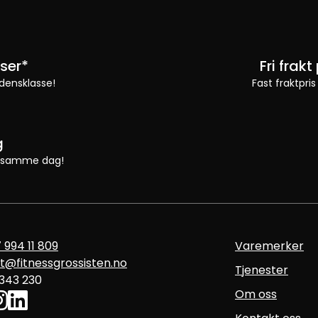
ser*
Fri frak
densklasse!
Fast fraktpris
g
 vi samme dag!
 994 11 809
Varemerker
t@fitnessgrossisten.no
Tjenester
 343 230
Om oss