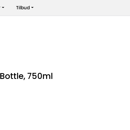
r
Tilbud
Infosenter
Logg inn
Bottle, 750ml