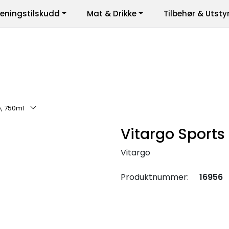
reningstilskudd
Mat & Drikke
Tilbehør & Utsty
er
e, 750ml
Vitargo Sports 
Vitargo
Produktnummer:
16956