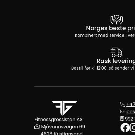
Norges beste pri
Kombinert med service i ver
Rask leverin
Bestill før kl. 12:00, så sender
+47
pos
992
Fitnessgrossisten AS
Mjåvannsvegen 69
4628 Kristiansand