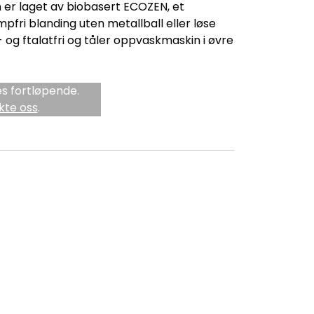
 er laget av biobasert ECOZEN, et
pfri blanding uten metallball eller løse
 og ftalatfri og tåler oppvaskmaskin i øvre
s fortløpende.
kte oss
.