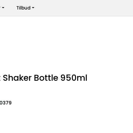
r
Tilbud
Infosenter
Logg inn
t Shaker Bottle 950ml
0379