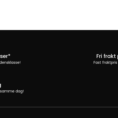
ser*
Fri frak
densklasse!
Fast fraktpris
g
 vi samme dag!