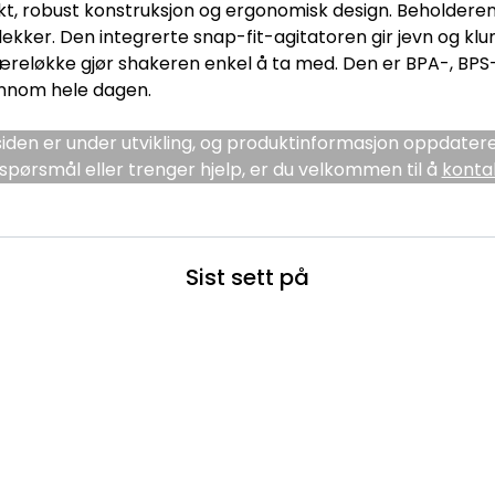
t, robust konstruksjon og ergonomisk design. Beholderen
ekker. Den integrerte snap-fit-agitatoren gir jevn og klum
æreløkke gjør shakeren enkel å ta med. Den er BPA-, BPS-
gjennom hele dagen.
den er under utvikling, og produktinformasjon oppdatere
spørsmål eller trenger hjelp, er du velkommen til å
konta
Sist sett på