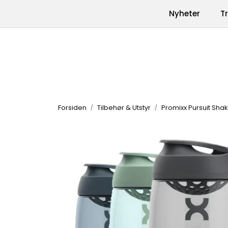
Skip to main content
|
|
Nyheter
T
Kontakt oss
Produkter
Varemerk
Forsiden
Tilbehør & Utstyr
Promixx Pursuit Shak