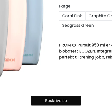
Farge
Coral Pink
Graphite G
Seagrass Green
PROMiXX Pursuit 950 ml er en
biobasert ECOZEN. Integrert
perfekt til trening, jobb, r
Beskrivelse