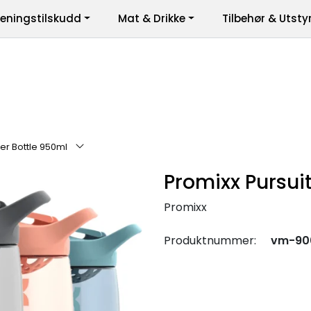
reningstilskudd
Mat & Drikke
Tilbehør & Utsty
er
er Bottle 950ml
Promixx Pursui
Promixx
Produktnummer:
vm-90