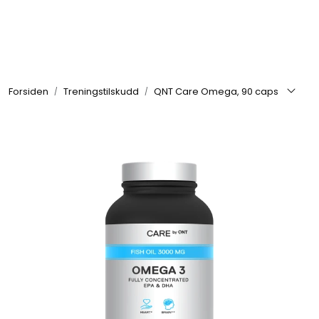
Skip to main content
Se alle produkter
Forsiden
Treningstilskudd
QNT Care Omega, 90 caps
Nyheter
Treningstilskudd
Mat & Drikke
Tilbehør & Utstyr
Tilbud