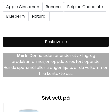
Apple Cinnamon
Banana
Belgian Chocolate
Blueberry
Natural
Beskrivelse
Merk:
Denne siden er under utvikling, og
produktinformasjon oppdateres fortløpende.
Har du spørsmål eller trenger hjelp, er du velkommen
til å
kontakte oss
.
Sist sett på