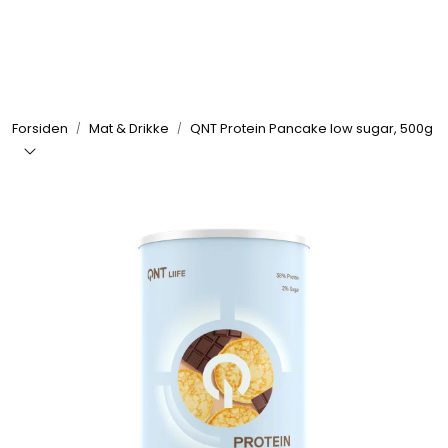
Skip to main content
Se alle produkter
Forsiden
Mat & Drikke
QNT Protein Pancake low sugar, 500g
Nyheter
Treningstilskudd
Mat & Drikke
Tilbehør & Utstyr
Tilbud