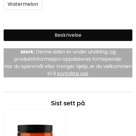
Watermelon
Beskrivelse
Merk:
Denne siden er under utvikling, og
produktinformasjon oppdateres fortløpende.
Har du spørsmål eller trenger hjelp, er du velkommen
til å
kontakte oss
.
Sist sett på