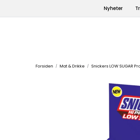
Skip to main content
|
|
Nyheter
T
Kontakt oss
Produkter
Varemerk
Forsiden
Mat & Drikke
Snickers LOW SUGAR Prot