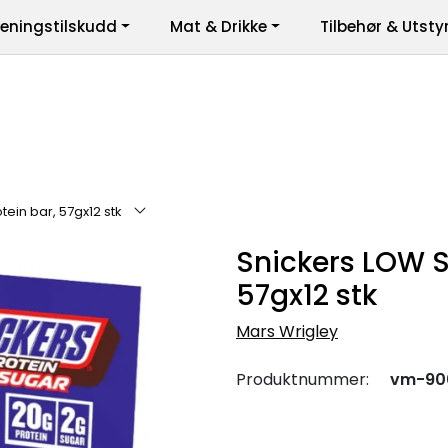
reningstilskudd
Mat & Drikke
Tilbehør & Utsty
er
ein bar, 57gx12 stk
Snickers LOW S
57gx12 stk
Mars Wrigley
Produktnummer:
vm-90