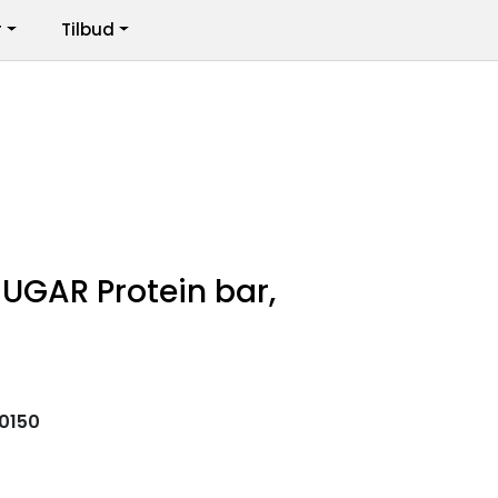
r
Tilbud
Infosenter
Logg inn
UGAR Protein bar,
0150