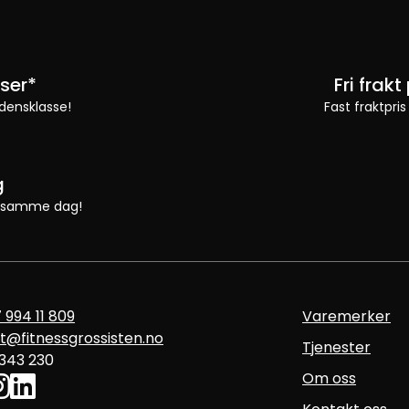
ser*
Fri frak
densklasse!
Fast fraktpris
g
 vi samme dag!
 994 11 809
Varemerker
t@fitnessgrossisten.no
Tjenester
 343 230
Om oss