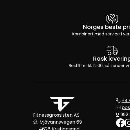
Norges beste pri
Kombinert med service i ver
Rask leverin
Bestill før kl. 12:00, så sender
+47
pos
992
Fitnessgrossisten AS
Mjåvannsvegen 69
4628 Kristiansand